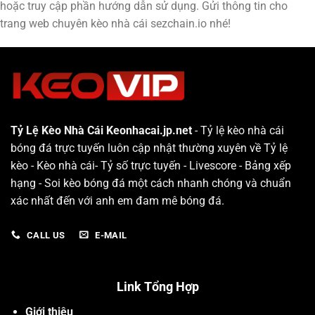
hoặc truy cập phần hướng dẫn sử dụng. Gửi thông tin cho
trang web chuyên kèo nhà cái sezchain.io nhé!
Tỷ Lệ Kèo Nhà Cái Keonhacai.jp.net
- Tỷ lệ kèo nhà cái
bóng đá trực tuyến luôn cập nhật thường xuyên về Tỷ lệ
kèo - Kèo nhà cái- Tỷ số trực tuyến - Livescore - Bảng xếp
hạng - Soi kèo bóng đá một cách nhanh chóng và chuẩn
xác nhất đến với anh em đam mê bóng đá.
CALL US
E-MAIL
Link Tổng Hợp
Giới thiệu