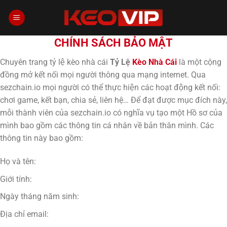
Chuyển
đến
×
nội
CHÍNH SÁCH BẢO MẬT
dung
Chuyên trang tỷ lệ kèo nhà cái
Tỷ Lệ
Kèo Nhà Cái
là một cộng
đồng mở kết nối mọi người thông qua mạng internet. Qua
sezchain.io mọi người có thể thực hiện các hoạt động kết nối:
chơi game, kết bạn, chia sẻ, liên hệ… Để đạt được mục đích này,
mỗi thành viên của sezchain.io có nghĩa vụ tạo một Hồ sơ của
mình bao gồm các thông tin cá nhân về bản thân mình. Các
thông tin này bao gồm:
Họ và tên:
Giới tính:
Ngày tháng năm sinh:
Địa chỉ email: