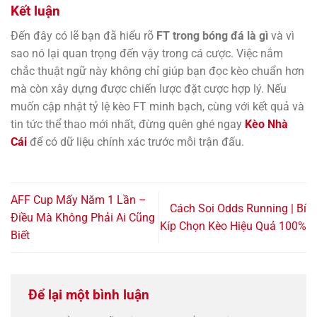
Kết luận
Đến đây có lẽ bạn đã hiểu rõ
FT trong bóng đá là gì
và vì
sao nó lại quan trọng đến vậy trong cá cược. Việc nắm
chắc thuật ngữ này không chỉ giúp bạn đọc kèo chuẩn hơn
mà còn xây dựng được chiến lược đặt cược hợp lý. Nếu
muốn cập nhật tỷ lệ kèo FT minh bạch, cùng với kết quả và
tin tức thể thao mới nhất, đừng quên ghé ngay
Kèo Nhà
Cái
để có dữ liệu chính xác trước mỗi trận đấu.
AFF Cup Mấy Năm 1 Lần –
Cách Soi Odds Running | Bí
Điều Mà Không Phải Ai Cũng
Kíp Chọn Kèo Hiệu Quả 100%
Biết
Để lại một bình luận