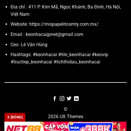
Địa chỉ :
411 P. Kim Mã, Ngọc Khánh, Ba Đình, Hà Nội,
Việt Nam
Website: https://mispapelitosmty.com.mx/
Email :
keonhacaijpnet@gmail.com
Ceo: Lê Văn Hùng
Hashtags: #keonhacai #tile_keonhacai #keovip
#tructiep_keonhacai #lichthidau_keonhacai
©
2026 UX Themes
X [ĐÓNG]
TERMS
PRIVACY
COOKIES