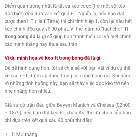
Điểm quan trọng nhất là tất cả kèo cược (trừ một số kèo
đặc biệt) đều dựa vào kết quả FT. Nghĩa là, nếu bạn đặt
cược theo HT (Half Time) thì chỉ tính hiệp 1, còn lại hầu hết
kèo chính đều quy về 90 phút. Vì thế, nắm rõ “luật chơi”
ft
trong bóng đá là gì
sẽ giúp bạn tránh hiểu sai và biết chính
xác mình thắng hay thua sau trận.
Ví dụ minh họa về kèo ft trong bóng đá là gì
Để dễ hình dung hơn, tôi sẽ chia sẻ với bạn vài ví dụ cụ thể
về cách FT được áp dụng trong cá cược bóng đá. Khi nắm
rõ những tình huống này, bạn sẽ thấy việc đọc kèo trở nên
nhẹ nhàng hơn nhiều.
Giả sử có trận đấu giữa Bayern Munich và Chelsea (02h00
– 18/9), nếu bạn đặt kèo FT châu Âu, thì lựa chọn của bạn
chỉ dựa trên kết quả sau 90 phút thi đấu:
1: MU thắng.