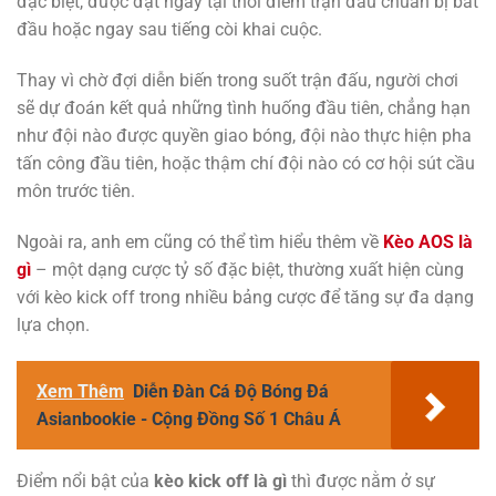
đặc biệt, được đặt ngay tại thời điểm trận đấu chuẩn bị bắt
đầu hoặc ngay sau tiếng còi khai cuộc.
Thay vì chờ đợi diễn biến trong suốt trận đấu, người chơi
sẽ dự đoán kết quả những tình huống đầu tiên, chẳng hạn
như đội nào được quyền giao bóng, đội nào thực hiện pha
tấn công đầu tiên, hoặc thậm chí đội nào có cơ hội sút cầu
môn trước tiên.
Ngoài ra, anh em cũng có thể tìm hiểu thêm về
Kèo AOS là
gì
– một dạng cược tỷ số đặc biệt, thường xuất hiện cùng
với kèo kick off trong nhiều bảng cược để tăng sự đa dạng
lựa chọn.
Xem Thêm
Diễn Đàn Cá Độ Bóng Đá
Asianbookie - Cộng Đồng Số 1 Châu Á
Điểm nổi bật của
kèo kick off là gì
thì được nằm ở sự