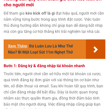
cho người mới
Để tham gia
kèo kick off là gì
đạt hiệu quả, người mới cần
nắm vững từng bước trong quy trình đặt cược. Việc tuân
thủ đúng hướng dẫn không chỉ giúp bạn dễ dàng bắt nhịp
mà còn gia tăng cơ hội thắng khi trải nghiệm tại nhà cái.
Xem Thêm
Đá Luân Lưu Là Như Thế
Nào? Bí Mật Loạt Sút 11m Nghẹt Thở
Bước 1: Đăng ký & đăng nhập tài khoản nhanh
Trước tiên, người chơi cần sở hữu một tài khoản cá cược,
quá trình đăng ký đơn giản với vài thông tin cơ bản như
tên, số điện thoại và email. Sau khi hoàn tất quy trình, bạn
chỉ cần đăng nhập để bắt đầu. Đây là bước quan trọng
nhằm xác thực quyền tham gia, đồng thời đảm bảo tính
bảo mật cho người dùng. Việc đăng nhập cũng giúp bạn