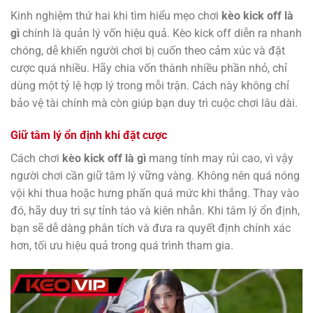
Kinh nghiệm thứ hai khi tìm hiểu mẹo chơi
kèo kick off là
gì
chính là quản lý vốn hiệu quả. Kèo kick off diễn ra nhanh
chóng, dễ khiến người chơi bị cuốn theo cảm xúc và đặt
cược quá nhiều. Hãy chia vốn thành nhiều phần nhỏ, chỉ
dùng một tỷ lệ hợp lý trong mỗi trận. Cách này không chỉ
bảo vệ tài chính mà còn giúp bạn duy trì cuộc chơi lâu dài.
Giữ tâm lý ổn định khi đặt cược
Cách chơi
kèo kick off là gì
mang tính may rủi cao, vì vậy
người chơi cần giữ tâm lý vững vàng. Không nên quá nóng
vội khi thua hoặc hưng phấn quá mức khi thắng. Thay vào
đó, hãy duy trì sự tỉnh táo và kiên nhẫn. Khi tâm lý ổn định,
bạn sẽ dễ dàng phân tích và đưa ra quyết định chính xác
hơn, tối ưu hiệu quả trong quá trình tham gia.