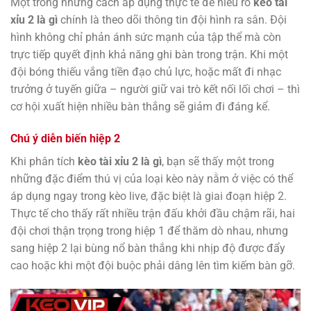
Một trong những cách áp dụng thực tế để hiểu rõ
kèo tài
xỉu 2 là gì
chính là theo dõi thông tin đội hình ra sân. Đội
hình không chỉ phản ánh sức mạnh của tập thể mà còn
trực tiếp quyết định khả năng ghi bàn trong trận. Khi một
đội bóng thiếu vắng tiền đạo chủ lực, hoặc mất đi nhạc
trưởng ở tuyến giữa – người giữ vai trò kết nối lối chơi – thì
cơ hội xuất hiện nhiều bàn thắng sẽ giảm đi đáng kể.
Chú ý diễn biến hiệp 2
Khi phân tích
kèo tài xỉu 2 là gì
, bạn sẽ thấy một trong
những đặc điểm thú vị của loại kèo này nằm ở việc có thể
áp dụng ngay trong kèo live, đặc biệt là giai đoạn hiệp 2.
Thực tế cho thấy rất nhiều trận đấu khởi đầu chậm rãi, hai
đội chơi thận trọng trong hiệp 1 để thăm dò nhau, nhưng
sang hiệp 2 lại bùng nổ bàn thắng khi nhịp độ được đẩy
cao hoặc khi một đội buộc phải dâng lên tìm kiếm bàn gỡ.