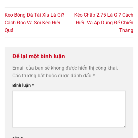
Kèo Bóng Đá Tài Xỉu Là Gì?
Kèo Chấp 2.75 Là Gì? Cách
Cách Đọc Và Soi Kèo Hiệu
Hiểu Và Áp Dụng Để Chiến
Quả
Thắng
Để lại một bình luận
Email của bạn sẽ không được hiển thị công khai.
Các trường bắt buộc được đánh dấu
*
Bình luận
*