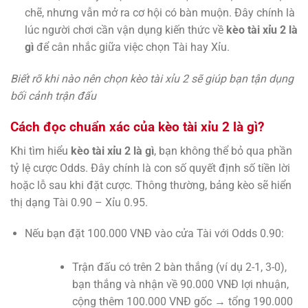
chẽ, nhưng vẫn mở ra cơ hội có bàn muộn. Đây chính là
lúc người chơi cần vận dụng kiến thức về
kèo tài xỉu 2 là
gì
để cân nhắc giữa việc chọn Tài hay Xỉu.
Biết rõ khi nào nên chọn kèo tài xỉu 2 sẽ giúp bạn tận dụng
bối cảnh trận đấu
Cách đọc chuẩn xác của kèo tài xỉu 2 là gì?
Khi tìm hiểu
kèo tài xỉu 2 là gì
, bạn không thể bỏ qua phần
tỷ lệ cược Odds. Đây chính là con số quyết định số tiền lời
hoặc lỗ sau khi đặt cược. Thông thường, bảng kèo sẽ hiển
thị dạng Tài 0.90 – Xỉu 0.95.
Nếu bạn đặt 100.000 VNĐ vào cửa Tài với Odds 0.90:
Trận đấu có trên 2 bàn thắng (ví dụ 2-1, 3-0),
bạn thắng và nhận về 90.000 VNĐ lợi nhuận,
cộng thêm 100.000 VNĐ gốc → tổng 190.000