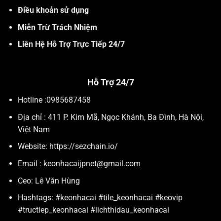
Điều khoản sử dụng
Miễn Trừ Trách Nhiệm
Liên Hệ Hỗ Trợ Trực Tiếp 24/7
Hỗ Trợ 24/7
Hotline :
0985687458
Địa chỉ :
411 P. Kim Mã, Ngọc Khánh, Ba Đình, Hà Nội,
Việt Nam
Website: https://sezchain.io/
Email :
keonhacaijpnet@gmail.com
Ceo: Lê Văn Hùng
Hashtags: #keonhacai #tile_keonhacai #keovip
#tructiep_keonhacai #lichthidau_keonhacai