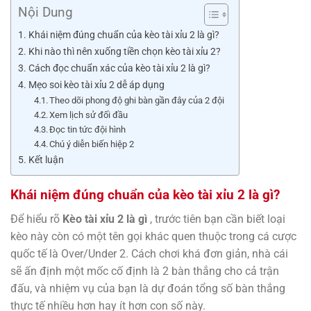
Nội Dung
Khái niệm đúng chuẩn của kèo tài xỉu 2 là gì?
Khi nào thì nên xuống tiền chọn kèo tài xỉu 2?
Cách đọc chuẩn xác của kèo tài xỉu 2 là gì?
Mẹo soi kèo tài xỉu 2 dễ áp dụng
Theo dõi phong độ ghi bàn gần đây của 2 đội
Xem lịch sử đối đầu
Đọc tin tức đội hình
Chú ý diễn biến hiệp 2
Kết luận
Khái niệm đúng chuẩn của kèo tài xỉu 2 là gì?
Để hiểu rõ
Kèo tài xỉu 2 là gì
, trước tiên bạn cần biết loại
kèo này còn có một tên gọi khác quen thuộc trong cá cược
quốc tế là Over/Under 2. Cách chơi khá đơn giản, nhà cái
sẽ ấn định một mốc cố định là 2 bàn thắng cho cả trận
đấu, và nhiệm vụ của bạn là dự đoán tổng số bàn thắng
thực tế nhiều hơn hay ít hơn con số này.