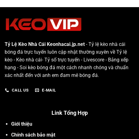
Tỷ Lệ Kèo Nhà Cái Keonhacai.jp.net
- Tỷ lệ kèo nhà cái
bóng đá trực tuyến luôn cập nhật thường xuyên về Tỷ lệ
kèo - Kèo nhà cái- Tỷ số trực tuyến - Livescore - Bảng xếp
hạng - Soi kèo bóng đá một cách nhanh chóng và chuẩn
xác nhất đến với anh em đam mê bóng đá.
CALL US
E-MAIL
Link Tổng Hợp
Giới thiệu
Chính sách bảo mật