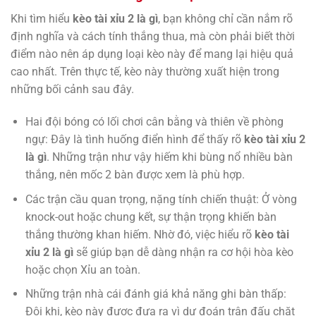
Khi tìm hiểu
kèo tài xỉu 2 là gì
, bạn không chỉ cần nắm rõ
định nghĩa và cách tính thắng thua, mà còn phải biết thời
điểm nào nên áp dụng loại kèo này để mang lại hiệu quả
cao nhất. Trên thực tế, kèo này thường xuất hiện trong
những bối cảnh sau đây.
Hai đội bóng có lối chơi cân bằng và thiên về phòng
ngự: Đây là tình huống điển hình để thấy rõ
kèo tài xỉu 2
là gì
. Những trận như vậy hiếm khi bùng nổ nhiều bàn
thắng, nên mốc 2 bàn được xem là phù hợp.
Các trận cầu quan trọng, nặng tính chiến thuật: Ở vòng
knock-out hoặc chung kết, sự thận trọng khiến bàn
thắng thường khan hiếm. Nhờ đó, việc hiểu rõ
kèo tài
xỉu 2 là gì
sẽ giúp bạn dễ dàng nhận ra cơ hội hòa kèo
hoặc chọn Xỉu an toàn.
Những trận nhà cái đánh giá khả năng ghi bàn thấp:
Đôi khi, kèo này được đưa ra vì dự đoán trận đấu chặt