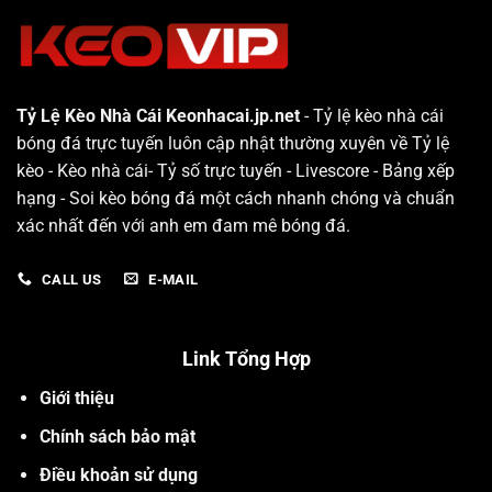
Tỷ Lệ Kèo Nhà Cái Keonhacai.jp.net
- Tỷ lệ kèo nhà cái
bóng đá trực tuyến luôn cập nhật thường xuyên về Tỷ lệ
kèo - Kèo nhà cái- Tỷ số trực tuyến - Livescore - Bảng xếp
hạng - Soi kèo bóng đá một cách nhanh chóng và chuẩn
xác nhất đến với anh em đam mê bóng đá.
CALL US
E-MAIL
Link Tổng Hợp
Giới thiệu
Chính sách bảo mật
Điều khoản sử dụng