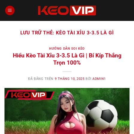
Chuyển
đến
nội
dung
LƯU TRỮ THẺ:
KÈO TÀI XỈU 3-3.5 LÀ GÌ
HƯỚNG DẪN SOI KÈO
Hiểu Kèo Tài Xỉu 3-3.5 Là Gì | Bí Kíp Thắng
Trọn 100%
ĐÃ ĐĂNG TRÊN
9 THÁNG 10, 2025
BỞI
ADMIN1